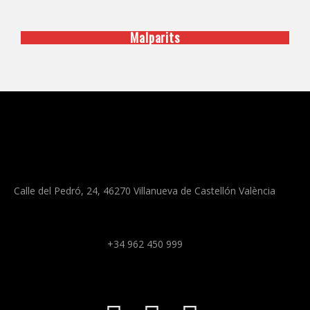
Malparits
Calle del Pedró, 24, 46270 Villanueva de Castellón València
+34 962 450 999