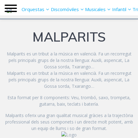
Saltar
Orquestas
Discomóviles
Musicales
Infantil
Tr
al
contenido
MALPARITS
Malparits es un tribut a la música en valencià. Fa un recorregut
pels principals grups de la nostra llengua: Auxili, aspencat, La
Gossa sorda, Txarango…
Malparits es un tribut a la música en valencià. Fa un recorregut
pels principals grups de la nostra llengua: Auxili, aspencat, La
Gossa sorda, Txarango…
Esta format per 8 components: Veu, trombó, saxo, trompeta,
guitarra, baix, teclats i batería.
Malparits oferix una gran qualitat musical gràcies a la trajectòria
professional dels seus componets i un directe molt potent, amb
un equip de llums i so de gran format.