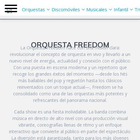
Orquestas
Discomóviles
Musicales
Infantil
Tr
ORQUESTA FREEDOM
La Orquesta Freedom nace con una misión clara:
revolucionar el concepto de orquesta en vivo y llevarlo a un
nuevo nivel de energía, actualidad y conexión con el público.
La Orquesta Freedom nace con una misión clara:
revolucionar el concepto de orquesta en vivo y llevarlo
Con una puesta en escena moderna y un repertorio que
a un nuevo nivel de energía, actualidad y conexión con
recoge los grandes éxitos del momento —desde los hits
el público.
más bailables del pop y reguetón hasta los clásicos
reinventados con un toque actual—, Freedom se ha
consolidado como una de las orquestas más potentes y
refrescantes del panorama nacional.
Cada show es una fiesta inolvidable. La banda combina
música en directo de alto nivel con una producción visual
vibrante, coreografías llenas de ritmo y un enfoque
interactivo que convierte al público en parte del espectáculo.
La diversión está garantizada, tanto para los más jóvenes