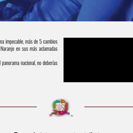
TRIBUTO MÓNICA NARANJO
cena impecable, más de 5 cambios
ca Naranjo en sus más aclamadas
ca Naranjo, con una puesta en escena impecable, más de 
l panorama nacional, no deberías
tas a las que utilizó Mónica Naranjo en sus más aclamada