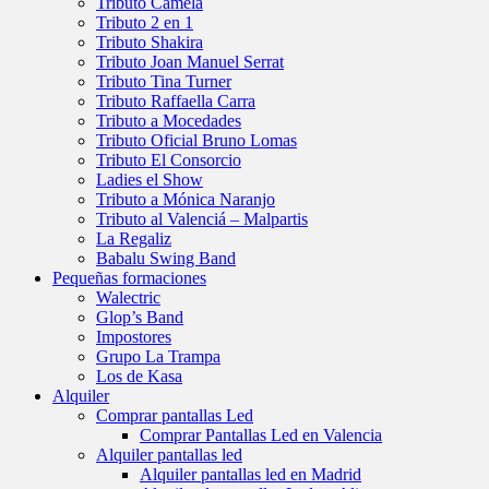
Tributo Camela
Tributo 2 en 1
Tributo Shakira
Tributo Joan Manuel Serrat
Tributo Tina Turner
Tributo Raffaella Carra
Tributo a Mocedades
Tributo Oficial Bruno Lomas
Tributo El Consorcio
Ladies el Show
Tributo a Mónica Naranjo
Tributo al Valenciá – Malpartis
La Regaliz
Babalu Swing Band
Pequeñas formaciones
Walectric
Glop’s Band
Impostores
Grupo La Trampa
Los de Kasa
Alquiler
Comprar pantallas Led
Comprar Pantallas Led en Valencia
Alquiler pantallas led
Alquiler pantallas led en Madrid