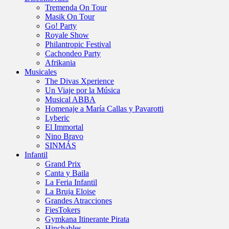
Tremenda On Tour
Masik On Tour
Go! Party
Royale Show
Philantropic Festival
Cachondeo Party
Afrikania
Musicales
The Divas Xperience
Un Viaje por la Música
Musical ABBA
Homenaje a María Callas y Pavarotti
Lyberic
El Immortal
Nino Bravo
SINMÁS
Infantil
Grand Prix
Canta y Baila
La Feria Infantil
La Bruja Eloise
Grandes Atracciones
FiesTokers
Gymkana Itinerante Pirata
Hinchables