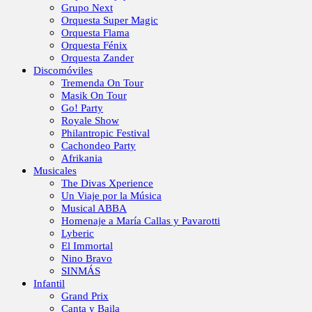
Grupo Next
Orquesta Super Magic
Orquesta Flama
Orquesta Fénix
Orquesta Zander
Discomóviles
Tremenda On Tour
Masik On Tour
Go! Party
Royale Show
Philantropic Festival
Cachondeo Party
Afrikania
Musicales
The Divas Xperience
Un Viaje por la Música
Musical ABBA
Homenaje a María Callas y Pavarotti
Lyberic
El Immortal
Nino Bravo
SINMÁS
Infantil
Grand Prix
Canta y Baila