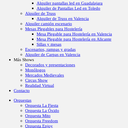
Alquiler pantallas led en Guadalajara
Alquiler de Pantallas Led en Toledo
Alquiler de Truss
Alquiler de Truss en Valencia
Alquiler camión escenario
Mesas Plegables para Hostelería
Mesa Plegable para Hostelería en Valencia
Mesa Plegable para Hostelería en Alicante
Sillas y mesas
Escenarios, rampas y gradas
Alquiler de Carpas en Valencia
Más Shows
Decorados y presentaciones
Monólogos
Mercados Medievales
Circus Show
Realidad Virtual
Contacto
Orquestas
Orquesta La Fiesta
Orquesta La Óxido
Orquesta Mito
Orquesta Freedom
Orquesta Enjoy