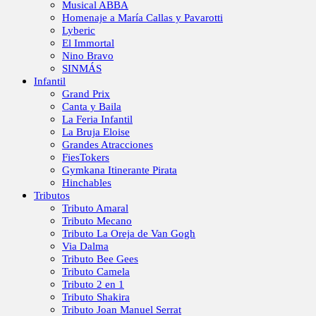
Musical ABBA
Homenaje a María Callas y Pavarotti
Lyberic
El Immortal
Nino Bravo
SINMÁS
Infantil
Grand Prix
Canta y Baila
La Feria Infantil
La Bruja Eloise
Grandes Atracciones
FiesTokers
Gymkana Itinerante Pirata
Hinchables
Tributos
Tributo Amaral
Tributo Mecano
Tributo La Oreja de Van Gogh
Via Dalma
Tributo Bee Gees
Tributo Camela
Tributo 2 en 1
Tributo Shakira
Tributo Joan Manuel Serrat