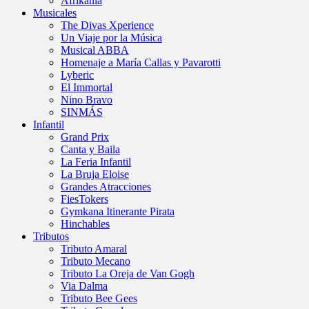
Afrikania
Musicales
The Divas Xperience
Un Viaje por la Música
Musical ABBA
Homenaje a María Callas y Pavarotti
Lyberic
El Immortal
Nino Bravo
SINMÁS
Infantil
Grand Prix
Canta y Baila
La Feria Infantil
La Bruja Eloise
Grandes Atracciones
FiesTokers
Gymkana Itinerante Pirata
Hinchables
Tributos
Tributo Amaral
Tributo Mecano
Tributo La Oreja de Van Gogh
Via Dalma
Tributo Bee Gees