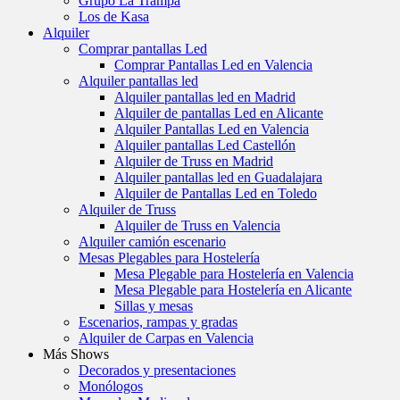
Grupo La Trampa
Los de Kasa
Alquiler
Comprar pantallas Led
Comprar Pantallas Led en Valencia
Alquiler pantallas led
Alquiler pantallas led en Madrid
Alquiler de pantallas Led en Alicante
Alquiler Pantallas Led en Valencia
Alquiler pantallas Led Castellón
Alquiler de Truss en Madrid
Alquiler pantallas led en Guadalajara
Alquiler de Pantallas Led en Toledo
Alquiler de Truss
Alquiler de Truss en Valencia
Alquiler camión escenario
Mesas Plegables para Hostelería
Mesa Plegable para Hostelería en Valencia
Mesa Plegable para Hostelería en Alicante
Sillas y mesas
Escenarios, rampas y gradas
Alquiler de Carpas en Valencia
Más Shows
Decorados y presentaciones
Monólogos