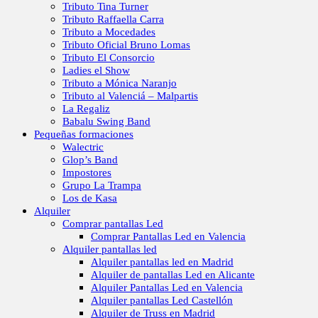
Tributo Tina Turner
Tributo Raffaella Carra
Tributo a Mocedades
Tributo Oficial Bruno Lomas
Tributo El Consorcio
Ladies el Show
Tributo a Mónica Naranjo
Tributo al Valenciá – Malpartis
La Regaliz
Babalu Swing Band
Pequeñas formaciones
Walectric
Glop’s Band
Impostores
Grupo La Trampa
Los de Kasa
Alquiler
Comprar pantallas Led
Comprar Pantallas Led en Valencia
Alquiler pantallas led
Alquiler pantallas led en Madrid
Alquiler de pantallas Led en Alicante
Alquiler Pantallas Led en Valencia
Alquiler pantallas Led Castellón
Alquiler de Truss en Madrid