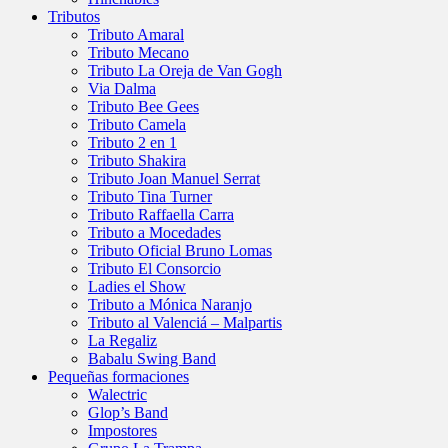
Tributos
Tributo Amaral
Tributo Mecano
Tributo La Oreja de Van Gogh
Via Dalma
Tributo Bee Gees
Tributo Camela
Tributo 2 en 1
Tributo Shakira
Tributo Joan Manuel Serrat
Tributo Tina Turner
Tributo Raffaella Carra
Tributo a Mocedades
Tributo Oficial Bruno Lomas
Tributo El Consorcio
Ladies el Show
Tributo a Mónica Naranjo
Tributo al Valenciá – Malpartis
La Regaliz
Babalu Swing Band
Pequeñas formaciones
Walectric
Glop’s Band
Impostores