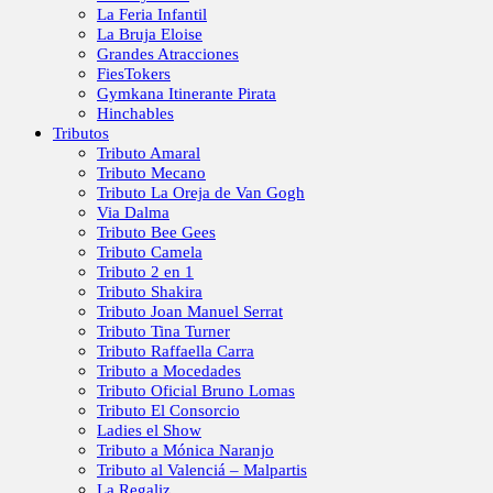
La Feria Infantil
La Bruja Eloise
Grandes Atracciones
FiesTokers
Gymkana Itinerante Pirata
Hinchables
Tributos
Tributo Amaral
Tributo Mecano
Tributo La Oreja de Van Gogh
Via Dalma
Tributo Bee Gees
Tributo Camela
Tributo 2 en 1
Tributo Shakira
Tributo Joan Manuel Serrat
Tributo Tina Turner
Tributo Raffaella Carra
Tributo a Mocedades
Tributo Oficial Bruno Lomas
Tributo El Consorcio
Ladies el Show
Tributo a Mónica Naranjo
Tributo al Valenciá – Malpartis
La Regaliz