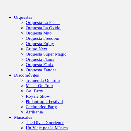
Orquestas
Orquesta La Fiesta
Orquesta La Óxido
Orquesta Mito
Orquesta Freedom
Orquesta Enjoy
Grupo Next
Orquesta Super Magic
Orquesta Flama
Orquesta Fénix
Orquesta Zander
Discomóviles
Tremenda On Tour
Masik On Tour
Go! Party
Royale Show
Philantropic Festival
Cachondeo Party
Afrikania
Musicales
The Divas Xperience
Un Viaje por la Música