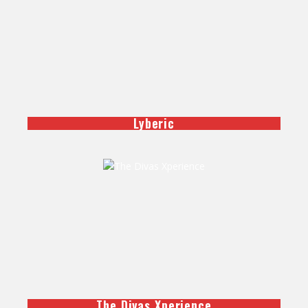
Lyberic
The Divas Xperience